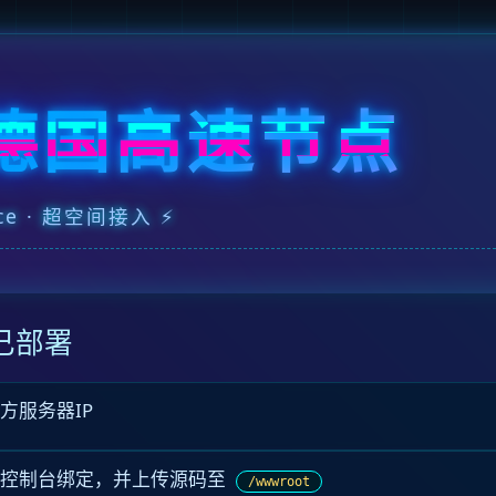
-德国高速节点
vice · 超空间接入 ⚡
已部署
方服务器IP
至控制台绑定，并上传源码至
/wwwroot