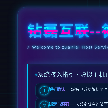
钻磊互联-
⚡ Welcome to zuanlei Host Ser
系统接入指引 · 虚拟主机
解析确认
— 域名已成功解析至官
1
绑定与源码
— 未绑定域名？请
2